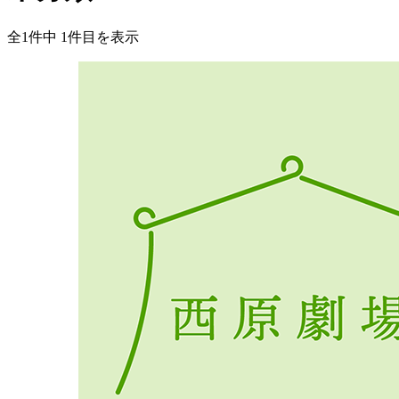
全
1
件中
1
件目を表示