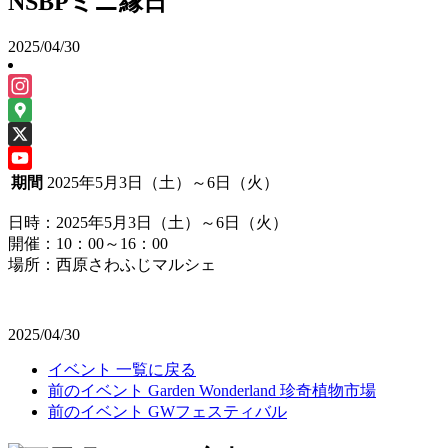
NSBPミニ縁日
2025/04/30
Instagram
Google
Maps
X
YouTube
期間
2025年5月3日（土）～6日（火）
日時：2025年5月3日（土）～6日（火）
開催：10：00～16：00
場所：西原さわふじマルシェ
2025/04/30
投
イベント
一覧に戻る
前のイベント
Garden Wonderland 珍奇植物市場
稿
前のイベント
GWフェスティバル
ナ